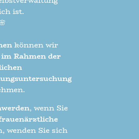
elbstverwaltung
ch ist.
🌸
nen
können wir
h
im Rahmen der
lichen
nungsuntersuchung
ehmen.
hwerden
,
wenn Sie
frauenärztliche
, wenden Sie sich