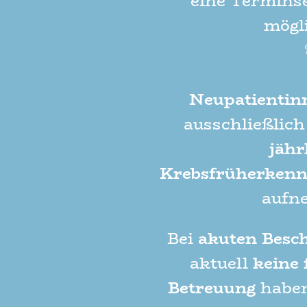
eine Termins
mögli
Neupatientin
ausschließlic
jähr
Krebsfrüherken
aufn
Bei
akuten Besc
aktuell
keine 
Betreuung
haben